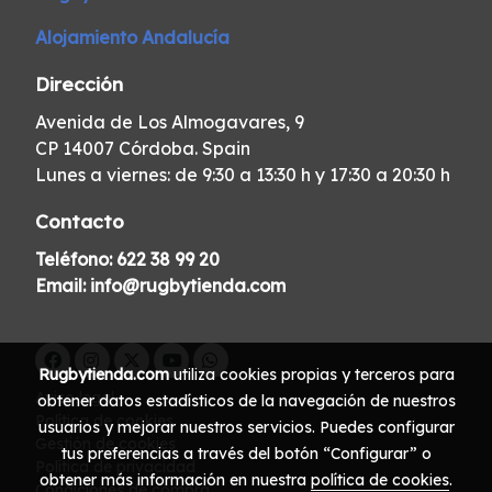
Alojamiento Andalucía
Dirección
Avenida de Los Almogavares, 9
CP 14007 Córdoba. Spain
Lunes a viernes: de 9:30 a 13:30 h y 17:30 a 20:30 h
Contacto
Teléfono:
622 38 99 20
Email:
info@rugbytienda.com
Rugbytienda.com
utiliza cookies propias y terceros para
Aviso legal
obtener datos estadísticos de la navegación de nuestros
Política de cookies
usuarios y mejorar nuestros servicios. Puedes configurar
Gestión de cookies
tus preferencias a través del botón “Configurar” o
Política de privacidad
obtener más información en nuestra
política de cookies
.
Condiciones de compra