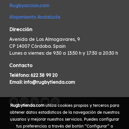
Rugbyaccion.com
Alojamiento Andalucía
Dirección
Avenida de Los Almogavares, 9
CP 14007 Córdoba. Spain
Lunes a viernes: de 9:30 a 13:30 h y 17:30 a 20:30 h
Contacto
Teléfono:
622 38 99 20
Email:
info@rugbytienda.com
Rugbytienda.com
utiliza cookies propias y terceros para
Aviso legal
obtener datos estadísticos de la navegación de nuestros
Política de cookies
usuarios y mejorar nuestros servicios. Puedes configurar
Gestión de cookies
tus preferencias a través del botón “Configurar” o