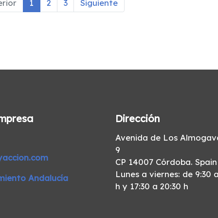
rior
1
2
3
Siguiente
mpresa
Dirección
Avenida de Los Almogava
9
yaccion.com
CP 14007 Córdoba. Spain
Lunes a viernes: de 9:30 a
miento Andalucía
h y 17:30 a 20:30 h