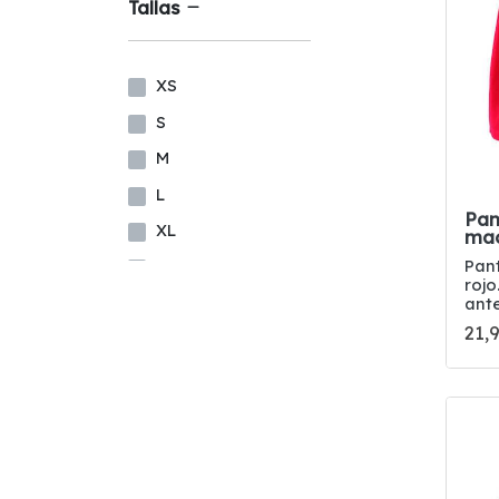
Tallas
XS
S
M
L
Pan
XL
ma
Pan
XXL
rojo
3XL
ante
21,
4XL
XXS
XXS
XXXS
10/11