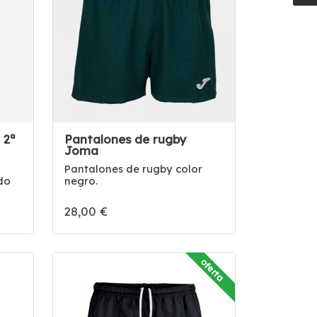
 2ª
Pantalones de rugby
Joma
Pantalones de rugby color
ado
negro.
28,00 €
oferta