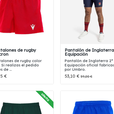
talones de rugby
Pantalón de Inglaterra
cron
Equipación
talones de rugby color
Pantalón de Inglaterra 2ª
. Si realizas el pedido
Equipación oficial fabric
s de ...
por Umbro.
95 €
53,10 €
59,00 €
oferta