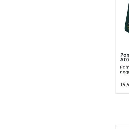
2/3
4/5
6/7
8/9
5XL
M/L
Pan
Afr
XL/XXL
Pan
XS/S
neg
XXL/3XL
19,
12
16
14
12/14
10/12