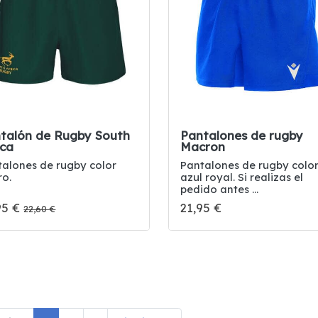
talón de Rugby South
Pantalones de rugby
ica
Macron
talones de rugby color
Pantalones de rugby colo
ro.
azul royal. Si realizas el
pedido antes ...
95 €
21,95 €
22,60 €