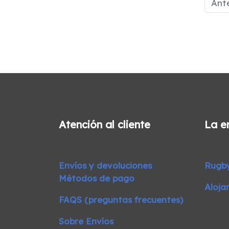
Ante
8/10
Atención al cliente
La e
Envíos y devoluciones
Rugb
Métodos de pago
Aloja
FAQS (preguntas frecuentes)
Sobre Envíos