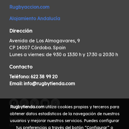
Rugbyaccion.com
Alojamiento Andalucía
Dirección
Avenida de Los Almogavares, 9
CP 14007 Córdoba. Spain
Lunes a viernes: de 9:30 a 13:30 h y 17:30 a 20:30 h
Contacto
Teléfono:
622 38 99 20
Email:
info@rugbytienda.com
Rugbytienda.com
utiliza cookies propias y terceros para
Aviso legal
obtener datos estadísticos de la navegación de nuestros
Política de cookies
usuarios y mejorar nuestros servicios. Puedes configurar
Gestión de cookies
tus preferencias a través del botón “Configurar” o