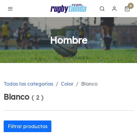
0
Hombre
Todas las categorías
Color
Blanco
Blanco
(
2
)
Filtrar productos