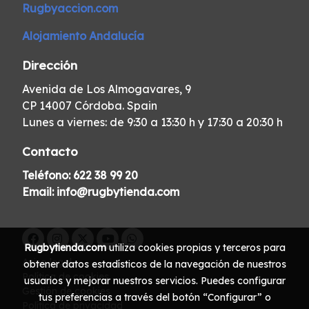
Rugbyaccion.com
Alojamiento Andalucía
Dirección
Avenida de Los Almogavares, 9
CP 14007 Córdoba. Spain
Lunes a viernes: de 9:30 a 13:30 h y 17:30 a 20:30 h
Contacto
Teléfono:
622 38 99 20
Email:
info@rugbytienda.com
Rugbytienda.com
utiliza cookies propias y terceros para
Aviso legal
obtener datos estadísticos de la navegación de nuestros
Política de cookies
usuarios y mejorar nuestros servicios. Puedes configurar
Gestión de cookies
tus preferencias a través del botón “Configurar” o
Política de privacidad