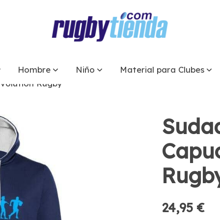
Hombre
Niño
Material para Clubes
volution Rugby
Suda
Capuc
Rugb
24,95 €