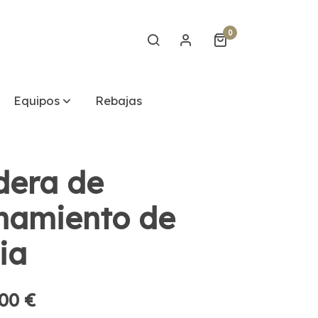
0
Equipos
Rebajas
dera de
namiento de
ia
00 €