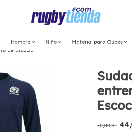
Hombre
Niño
Material para Clubes
to de Escocia
Suda
entre
Escoc
44,
70,00 €