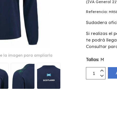
(IVA General 21
Referencia:
MR58
Sudadera ofici
Si realizas el 
te podrá lleg
Consultar par
e la imagen para ampliarla
Tallas:
M