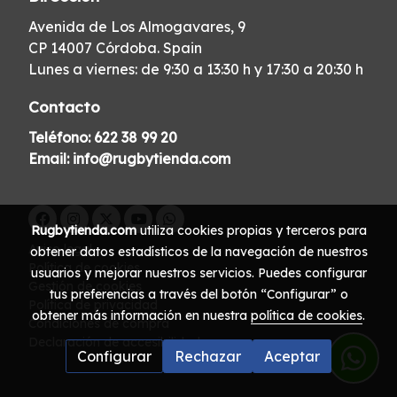
Avenida de Los Almogavares, 9
CP 14007 Córdoba. Spain
Lunes a viernes: de 9:30 a 13:30 h y 17:30 a 20:30 h
Contacto
Teléfono:
622 38 99 20
Email:
info@rugbytienda.com
Rugbytienda.com
utiliza cookies propias y terceros para
Aviso legal
obtener datos estadísticos de la navegación de nuestros
Política de cookies
usuarios y mejorar nuestros servicios. Puedes configurar
Gestión de cookies
tus preferencias a través del botón “Configurar” o
Política de privacidad
obtener más información en nuestra
política de cookies
.
Condiciones de compra
Declaración de accesibilidad
Configurar
Rechazar
Aceptar