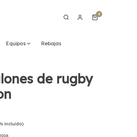
0
Equipos
Rebajas
lones de rugby
on
% incluido)
2006