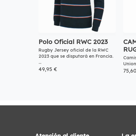
Polo Oficial RWC 2023
CAM
RU
Rugby Jersey oficial de la RWC
2023 que se disputará en Francia.
Camis
...
Union
49,95 €
75,6
Atención al cliente
La e