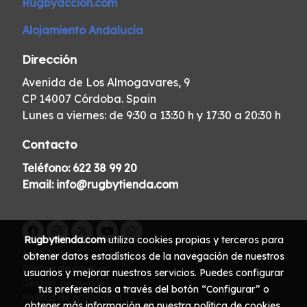
Rugbyaccion.com
Alojamiento Andalucía
Dirección
Avenida de Los Almogavares, 9
CP 14007 Córdoba. Spain
Lunes a viernes: de 9:30 a 13:30 h y 17:30 a 20:30 h
Contacto
Teléfono:
622 38 99 20
Email:
info@rugbytienda.com
Rugbytienda.com
utiliza cookies propias y terceros para
Aviso legal
obtener datos estadísticos de la navegación de nuestros
Política de cookies
usuarios y mejorar nuestros servicios. Puedes configurar
Gestión de cookies
tus preferencias a través del botón “Configurar” o
Política de privacidad
obtener más información en nuestra
política de cookies
.