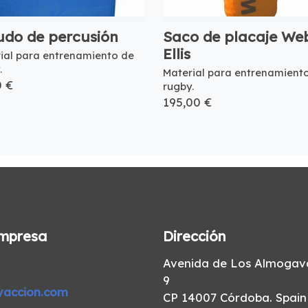
udo de percusión
Saco de placaje We
Ellis
ial para entrenamiento de
.
Material para entrenamient
0 €
rugby.
195,00 €
mpresa
Dirección
Avenida de Los Almogava
9
yaccion.com
CP 14007 Córdoba. Spain