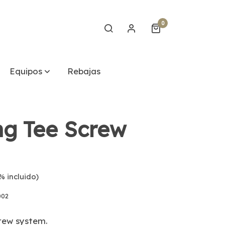
0
Equipos
Rebajas
ng Tee Screw
% incluido)
002
crew system.