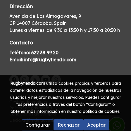
Dirección
Avenida de Los Almogavares, 9
CP 14007 Córdoba. Spain
Lunes a viernes: de 9:30 a 13:30 h y 17:30 a 20:30 h
Contacto
Teléfono:
622 38 99 20
Email:
info@rugbytienda.com
Rugbytienda.com
utiliza cookies propias y terceros para
Aviso legal
obtener datos estadísticos de la navegación de nuestros
Política de cookies
usuarios y mejorar nuestros servicios. Puedes configurar
Gestión de cookies
tus preferencias a través del botón “Configurar” o
Política de privacidad
obtener más información en nuestra
política de cookies
.
Condiciones de compra
Declaración de accesibilidad
Configurar
Rechazar
Aceptar