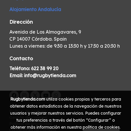
Alojamiento Andalucía
Dirección
Avenida de Los Almogavares, 9
CP 14007 Córdoba. Spain
Lunes a viernes: de 9:30 a 13:30 h y 17:30 a 20:30 h
Contacto
Teléfono:
622 38 99 20
Email:
info@rugbytienda.com
Rugbytienda.com
utiliza cookies propias y terceros para
Aviso legal
obtener datos estadísticos de la navegación de nuestros
Política de cookies
usuarios y mejorar nuestros servicios. Puedes configurar
Gestión de cookies
tus preferencias a través del botón “Configurar” o
Política de privacidad
obtener más información en nuestra
política de cookies
.
Condiciones de compra