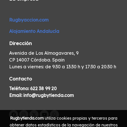
Rugbyaccion.com
Alojamiento Andalucía
Dirección
Avenida de Los Almogavares, 9
CP 14007 Córdoba. Spain
Lunes a viernes: de 9:30 a 13:30 h y 17:30 a 20:30 h
Contacto
Teléfono:
622 38 99 20
Email:
info@rugbytienda.com
Rugbytienda.com
utiliza cookies propias y terceros para
Aviso legal
obtener datos estadísticos de la navegación de nuestros