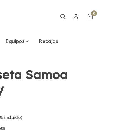
0
Equipos
Rebajas
seta Samoa
y
% incluido)
038