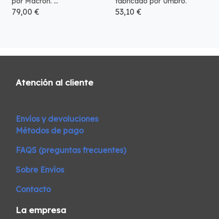
por Macron. ...
fabricado por Umbro.
79,00 €
53,10 €
Atención al cliente
Envíos y devoluciones
Métodos de pago
FAQS (preguntas frecuentes)
Sobre Envíos
Contacto
La empresa