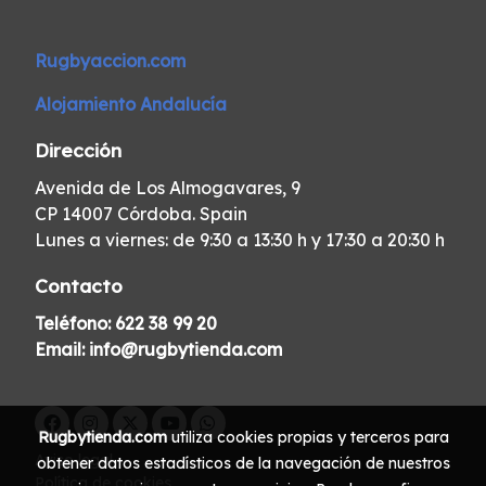
Rugbyaccion.com
Alojamiento Andalucía
Dirección
Avenida de Los Almogavares, 9
CP 14007 Córdoba. Spain
Lunes a viernes: de 9:30 a 13:30 h y 17:30 a 20:30 h
Contacto
Teléfono:
622 38 99 20
Email:
info@rugbytienda.com
Rugbytienda.com
utiliza cookies propias y terceros para
Aviso legal
obtener datos estadísticos de la navegación de nuestros
Política de cookies