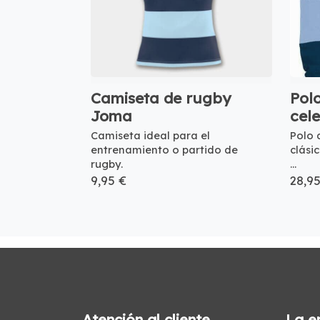
Camiseta de rugby
Pol
Joma
cel
Camiseta ideal para el
Polo 
entrenamiento o partido de
clási
rugby.
...
9,95 €
28,9
Atención al cliente
La e