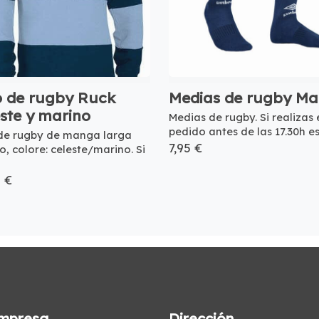
o de rugby Ruck
Medias de rugby Ma
este y marino
Medias de rugby. Si realizas 
pedido antes de las 17.30h est
de rugby de manga larga
7,95 €
co, colore: celeste/marino. Si
5 €
mpresa
Dirección