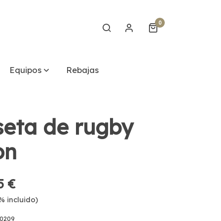
0
Equipos
Rebajas
eta de rugby
on
5 €
% incluido)
0209