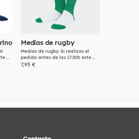
rino
Medias de rugby
el
Medias de rugby. Si realizas el
e ...
pedido antes de las 17.30h este ...
7,95 €
Contacto