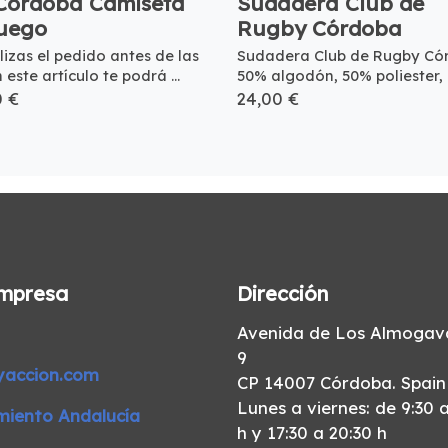
Córdoba Camiseta
Sudadera Club de
juego
Rugby Córdoba
alizas el pedido antes de las
Sudadera Club de Rugby Có
h este artículo te podrá ...
50% algodón, 50% poliester, .
0 €
24,00 €
mpresa
Dirección
Avenida de Los Almogava
9
yaccion.com
CP 14007 Córdoba. Spain
Lunes a viernes: de 9:30 a
miento Andalucía
h y 17:30 a 20:30 h