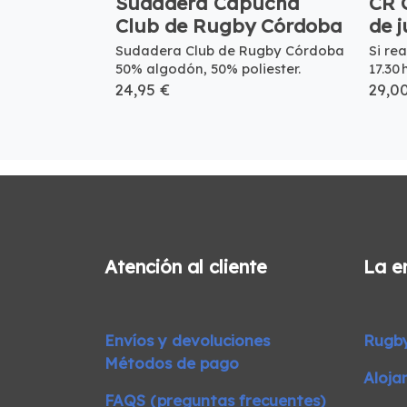
Sudadera Capucha
CR 
Club de Rugby Córdoba
de 
Sudadera Club de Rugby Córdoba
Si re
50% algodón, 50% poliester.
17.30 
24,95 €
29,0
Atención al cliente
La e
Envíos y devoluciones
Rugb
Métodos de pago
Aloja
FAQS (preguntas frecuentes)