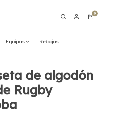
0
Equipos
Rebajas
eta de algodón
de Rugby
oba