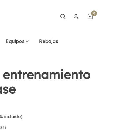
0
Equipos
Rebajas
 entrenamiento
ase
% incluido)
321